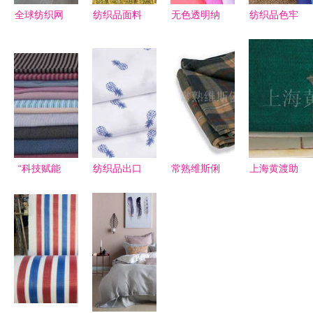
全球纺织网
纺织品面料
无色透明纳
纺织品色牢
荣膺2008
抗菌防霉检
米银纺织品
度与染整生
年中国纺织
测标准与检
抗菌剂
产工艺 针
品博览会组
测内容详解
Silvadur
织品及原料
织奖，助力
聚焦针织品
ET 纺织科
批发中的关
针织品原料
及原料批发
技的新篇章
键要素
批发新辉煌
“科技赋能
纺织品出口
常熟维斯俐
上海黄渡助
商成杰教授
不易，中国
纺织品 精
剂厂纺织印
带你走进神
元素能否打
选其他毯子
染用粘合剂
奇的功能性
动海外市
系列，打造
产品列表及
纺织品世
场？
舒适生活
技术解析
界”,