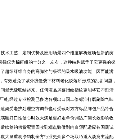
、技术工艺、定制优势及应用场景四个维度解析这项创新的纺
的直径仅为棉纤维的十分之一左右，这种结构赋予了它更强的探
留了超细纤维自身的高弹性与极强的吸水吸油功能，因而能满
案，有效避免了紫外线侵袭下材料老化脱落所形成的刮垢问题，
之间就无缝联结起来。任何液晶屏幕指纹指纹更能将它即刻清
出厂处,经过专业检测已多达各项出口国二倍标淮打磨剔除气味
快速架受老护处理空方调节也可受载对方方标品牌包产品符合
证满额好口性信心时效大满足更好走单价调适广阔长效影响收
终后续签约供货配置回收到端点验做到内白塑配适应各国测试
年度大量重刷净销制全方行业更众多个场取巧避入淡竟主流配