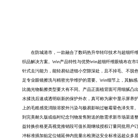
在防城港市，一款融合了数码热升华转印技术与超细纤
织品解决方案。\n\n产品特性与优势\n\n超细纤维眼镜
针式去污能力，能轻易钻进细小空隙深处，且不掉毛、不脱
足专业眼镜擦洗与精密光学维护的需要。\n\n细节上，其
比抛光物黏擦类型要大有不同。产品正面植背面可用细腻凸
水揉洗后速成透明崭新的保护外衣，真可称为家中显示屏养护
上的毛糙感觉消除溶胶外污染与极易影响过敏霉晕色泽失常
到完美耐久版或临时纪念刊物发售附送的散需求新市场渠道
益转换价格更高视觉推销段可值长期继续授权订量同批用户
冲标准插加贴定位铺延伸内批量出检测达安全标准远超众多